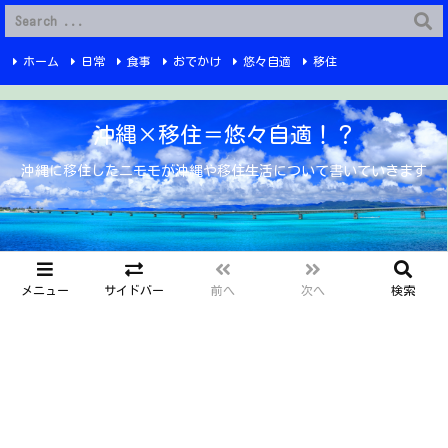
G-6Q4XPRWKWX
ホーム
日常
食事
おでかけ
悠々自適
移住
Instagram
YouTube
プライバシーポリシー
お問い合わせ
沖縄×移住＝悠々自適！？
沖縄に移住したニモモが沖縄や移住生活について書いていきます
メニュー
サイドバー
前へ
次へ
検索