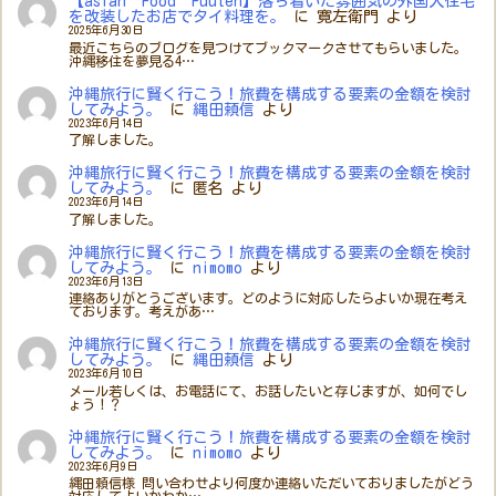
【asian Food Fuuten】落ち着いた雰囲気の外国人住宅
を改装したお店でタイ料理を。
に
寛左衛門
より
2025年6月30日
最近こちらのブログを見つけてブックマークさせてもらいました。
沖縄移住を夢見る4…
沖縄旅行に賢く行こう！旅費を構成する要素の金額を検討
してみよう。
に
縄田頼信
より
2023年6月14日
了解しました。
沖縄旅行に賢く行こう！旅費を構成する要素の金額を検討
してみよう。
に
匿名
より
2023年6月14日
了解しました。
沖縄旅行に賢く行こう！旅費を構成する要素の金額を検討
してみよう。
に
nimomo
より
2023年6月13日
連絡ありがとうございます。どのように対応したらよいか現在考え
ております。考えがあ…
沖縄旅行に賢く行こう！旅費を構成する要素の金額を検討
してみよう。
に
縄田頼信
より
2023年6月10日
メール若しくは、お電話にて、お話したいと存じますが、如何でし
ょう！？
沖縄旅行に賢く行こう！旅費を構成する要素の金額を検討
してみよう。
に
nimomo
より
2023年6月9日
縄田頼信様 問い合わせより何度か連絡いただいておりましたがどう