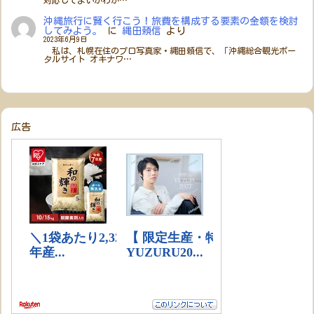
対応してよいかわか…
沖縄旅行に賢く行こう！旅費を構成する要素の金額を検討
してみよう。
に
縄田頼信
より
2023年6月9日
私は、札幌在住のプロ写真家・縄田頼信で、「沖縄総合観光ポー
タルサイト オキナワ…
広告