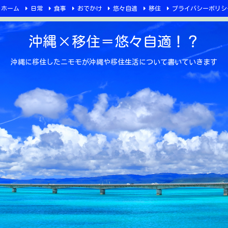
ホーム
日常
食事
おでかけ
悠々自適
移住
プライバシーポリシ
沖縄×移住＝悠々自適！？
沖縄に移住したニモモが沖縄や移住生活について書いていきます