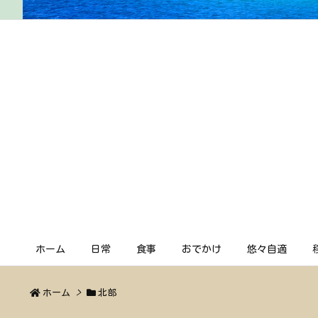
ホーム
日常
食事
おでかけ
悠々自適
ホーム
>
北部