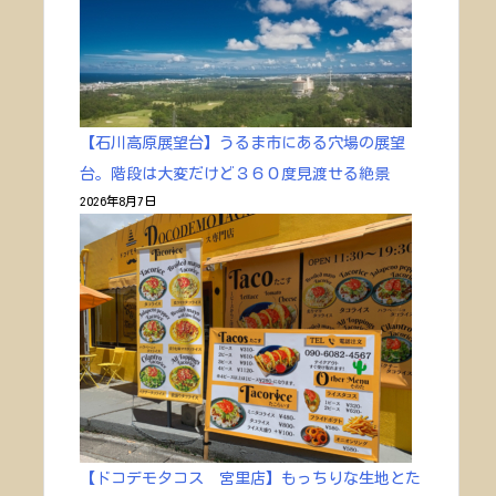
【石川高原展望台】うるま市にある穴場の展望
台。階段は大変だけど３６０度見渡せる絶景
2026年8月7日
【ドコデモタコス 宮里店】もっちりな生地とた