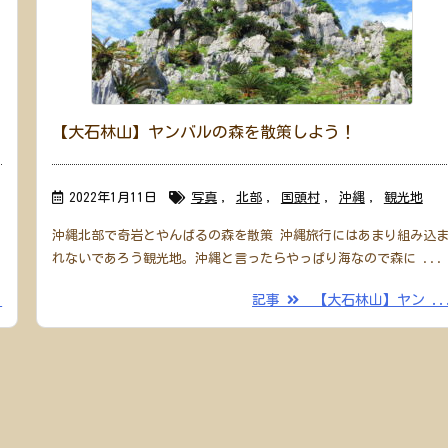
ト
【大石林山】ヤンバルの森を散策しよう！
2022年1月11日
写真
,
北部
,
国頭村
,
沖縄
,
観光地
沖縄北部で奇岩とやんばるの森を散策 沖縄旅行にはあまり組み込
れないであろう観光地。沖縄と言ったらやっぱり海なので森に ...
.
記事
【大石林山】ヤン ..