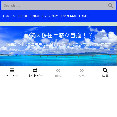
G-6Q4XPRWKWX
ホーム
日常
食事
おでかけ
悠々自適
移住
Instagram
YouTube
プライバシーポリシー
お問い合わせ
沖縄×移住＝悠々自適！？
沖縄に移住したニモモが沖縄や移住生活について書いていきます
メニュー
サイドバー
前へ
次へ
検索