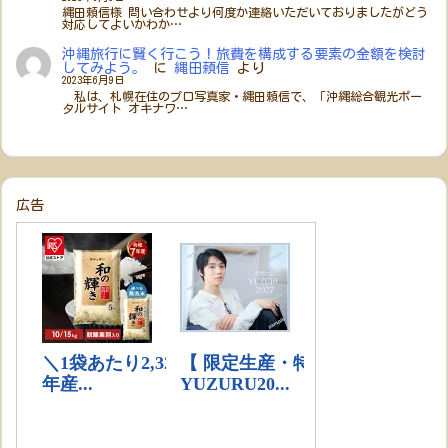
縄田頼信様 問い合わせより何度か連絡いただいておりましたがどう
対応してよいかわか…
沖縄旅行に賢く行こう！旅費を構成する要素の金額を検討
してみよう。
に
縄田頼信
より
2023年6月9日
私は、札幌在住のプロ写真家・縄田頼信で、「沖縄総合観光ポー
タルサイト オキナワ…
広告