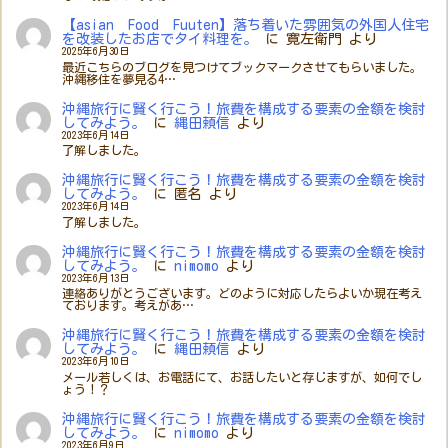
【asian Food Fuuten】落ち着いた雰囲気の外国人住宅
を改装したお店でタイ料理を。
に
寛左衛門
より
2025年6月30日
最近こちらのブログを見つけてブックマークさせてもらいました。
沖縄移住を夢見る4…
沖縄旅行に賢く行こう！旅費を構成する要素の金額を検討
してみよう。
に
縄田頼信
より
2023年6月14日
了解しました。
沖縄旅行に賢く行こう！旅費を構成する要素の金額を検討
してみよう。
に
匿名
より
2023年6月14日
了解しました。
沖縄旅行に賢く行こう！旅費を構成する要素の金額を検討
してみよう。
に
nimomo
より
2023年6月13日
連絡ありがとうございます。どのように対応したらよいか現在考え
ております。考えがあ…
沖縄旅行に賢く行こう！旅費を構成する要素の金額を検討
してみよう。
に
縄田頼信
より
2023年6月10日
メール若しくは、お電話にて、お話したいと存じますが、如何でし
ょう！？
沖縄旅行に賢く行こう！旅費を構成する要素の金額を検討
してみよう。
に
nimomo
より
2023年6月9日