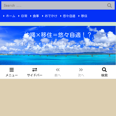
G-6Q4XPRWKWX
ホーム
日常
食事
おでかけ
悠々自適
移住
Instagram
YouTube
プライバシーポリシー
お問い合わせ
沖縄×移住＝悠々自適！？
沖縄に移住したニモモが沖縄や移住生活について書いていきます
メニュー
サイドバー
前へ
次へ
検索