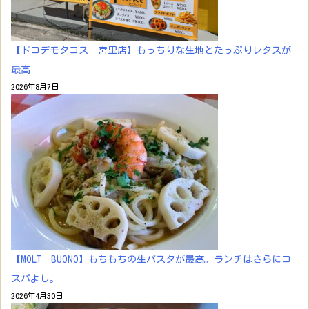
【ドコデモタコス 宮里店】もっちりな生地とたっぷりレタスが
最高
2026年8月7日
【MOLT BUONO】もちもちの生パスタが最高。ランチはさらにコ
スパよし。
2026年4月30日