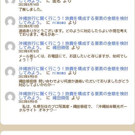
してみよう。
に
匿名
より
2023年6月14日
了解しました。
沖縄旅行に賢く行こう！旅費を構成する要素の金額を検討
してみよう。
に
nimomo
より
2023年6月13日
連絡ありがとうございます。どのように対応したらよいか現在考え
ております。考えがあ…
沖縄旅行に賢く行こう！旅費を構成する要素の金額を検討
してみよう。
に
縄田頼信
より
2023年6月10日
メール若しくは、お電話にて、お話したいと存じますが、如何でし
ょう！？
沖縄旅行に賢く行こう！旅費を構成する要素の金額を検討
してみよう。
に
nimomo
より
2023年6月9日
縄田頼信様 問い合わせより何度か連絡いただいておりましたがどう
対応してよいかわか…
沖縄旅行に賢く行こう！旅費を構成する要素の金額を検討
してみよう。
に
縄田頼信
より
2023年6月9日
私は、札幌在住のプロ写真家・縄田頼信で、「沖縄総合観光ポー
タルサイト オキナワ…