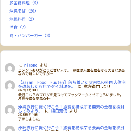
多国籍料理
(9)
沖縄そば
(20)
沖縄料理
(2)
洋食
(7)
肉・ハンバーガー
(8)
に
nimomo
より
コメントありがとうございます。 移住は人生を左右する大きな決断
なので難しいですが…
【asian Food Fuuten】落ち着いた雰囲気の外国人住宅
を改装したお店でタイ料理を。
に
寛左衛門
より
2025年6月30日
最近こちらのブログを見つけてブックマークさせてもらいました。
沖縄移住を夢見る4…
沖縄旅行に賢く行こう！旅費を構成する要素の金額を検討
してみよう。
に
縄田頼信
より
2023年6月14日
了解しました。
沖縄旅行に賢く行こう！旅費を構成する要素の金額を検討