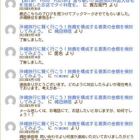
【asian Food Fuuten】落ち着いた雰囲気の外国人住宅
を改装したお店でタイ料理を。
に
寛左衛門
より
2025年6月30日
最近こちらのブログを見つけてブックマークさせてもらいました。
沖縄移住を夢見る4…
沖縄旅行に賢く行こう！旅費を構成する要素の金額を検討
してみよう。
に
縄田頼信
より
2023年6月14日
了解しました。
沖縄旅行に賢く行こう！旅費を構成する要素の金額を検討
してみよう。
に
匿名
より
2023年6月14日
了解しました。
沖縄旅行に賢く行こう！旅費を構成する要素の金額を検討
してみよう。
に
nimomo
より
2023年6月13日
連絡ありがとうございます。どのように対応したらよいか現在考え
ております。考えがあ…
沖縄旅行に賢く行こう！旅費を構成する要素の金額を検討
してみよう。
に
縄田頼信
より
2023年6月10日
メール若しくは、お電話にて、お話したいと存じますが、如何でし
ょう！？
沖縄旅行に賢く行こう！旅費を構成する要素の金額を検討
してみよう。
に
nimomo
より
2023年6月9日
縄田頼信様 問い合わせより何度か連絡いただいておりましたがどう