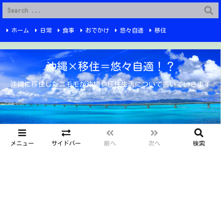
G-6Q4XPRWKWX
ホーム
日常
食事
おでかけ
悠々自適
移住
Instagram
YouTube
プライバシーポリシー
お問い合わせ
沖縄×移住＝悠々自適！？
沖縄に移住したニモモが沖縄や移住生活について書いていきます
メニュー
サイドバー
前へ
次へ
検索