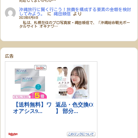
対応してよいかわか…
沖縄旅行に賢く行こう！旅費を構成する要素の金額を検討
してみよう。
に
縄田頼信
より
2023年6月9日
私は、札幌在住のプロ写真家・縄田頼信で、「沖縄総合観光ポー
タルサイト オキナワ…
広告