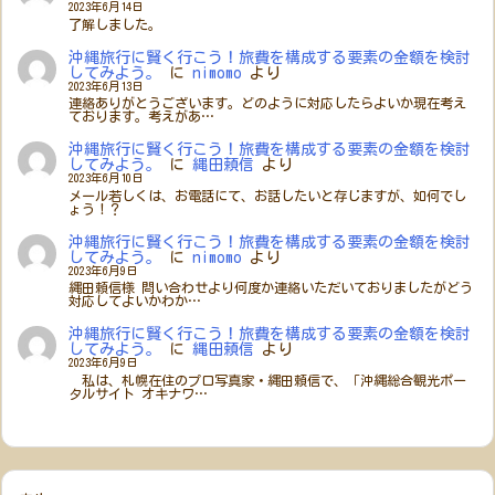
2023年6月14日
了解しました。
沖縄旅行に賢く行こう！旅費を構成する要素の金額を検討
してみよう。
に
nimomo
より
2023年6月13日
連絡ありがとうございます。どのように対応したらよいか現在考え
ております。考えがあ…
沖縄旅行に賢く行こう！旅費を構成する要素の金額を検討
してみよう。
に
縄田頼信
より
2023年6月10日
メール若しくは、お電話にて、お話したいと存じますが、如何でし
ょう！？
沖縄旅行に賢く行こう！旅費を構成する要素の金額を検討
してみよう。
に
nimomo
より
2023年6月9日
縄田頼信様 問い合わせより何度か連絡いただいておりましたがどう
対応してよいかわか…
沖縄旅行に賢く行こう！旅費を構成する要素の金額を検討
してみよう。
に
縄田頼信
より
2023年6月9日
私は、札幌在住のプロ写真家・縄田頼信で、「沖縄総合観光ポー
タルサイト オキナワ…