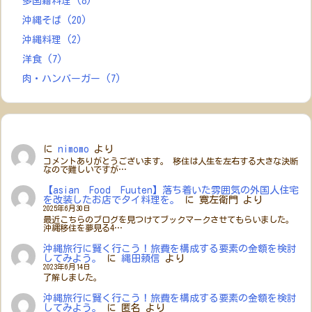
多国籍料理
(8)
沖縄そば
(20)
沖縄料理
(2)
洋食
(7)
肉・ハンバーガー
(7)
に
nimomo
より
コメントありがとうございます。 移住は人生を左右する大きな決断
なので難しいですが…
【asian Food Fuuten】落ち着いた雰囲気の外国人住宅
を改装したお店でタイ料理を。
に
寛左衛門
より
2025年6月30日
最近こちらのブログを見つけてブックマークさせてもらいました。
沖縄移住を夢見る4…
沖縄旅行に賢く行こう！旅費を構成する要素の金額を検討
してみよう。
に
縄田頼信
より
2023年6月14日
了解しました。
沖縄旅行に賢く行こう！旅費を構成する要素の金額を検討
してみよう。
に
匿名
より