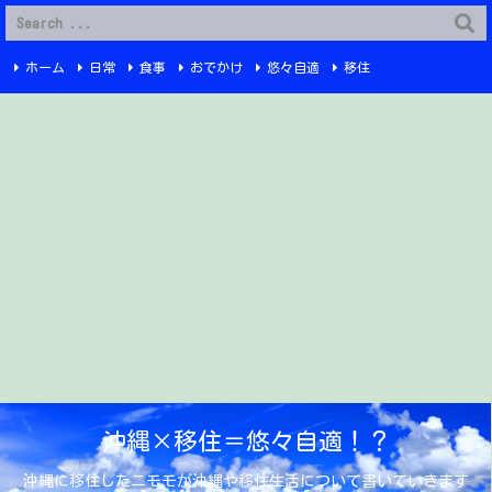
G-6Q4XPRWKWX
ホーム
日常
食事
おでかけ
悠々自適
移住
Instagram
YouTube
プライバシーポリシー
お問い合わせ
沖縄×移住＝悠々自適！？
沖縄に移住したニモモが沖縄や移住生活について書いていきます