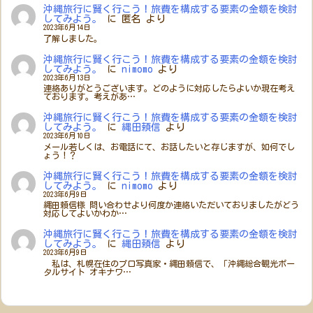
沖縄旅行に賢く行こう！旅費を構成する要素の金額を検討
してみよう。
に
匿名
より
2023年6月14日
了解しました。
沖縄旅行に賢く行こう！旅費を構成する要素の金額を検討
してみよう。
に
nimomo
より
2023年6月13日
連絡ありがとうございます。どのように対応したらよいか現在考え
ております。考えがあ…
沖縄旅行に賢く行こう！旅費を構成する要素の金額を検討
してみよう。
に
縄田頼信
より
2023年6月10日
メール若しくは、お電話にて、お話したいと存じますが、如何でし
ょう！？
沖縄旅行に賢く行こう！旅費を構成する要素の金額を検討
してみよう。
に
nimomo
より
2023年6月9日
縄田頼信様 問い合わせより何度か連絡いただいておりましたがどう
対応してよいかわか…
沖縄旅行に賢く行こう！旅費を構成する要素の金額を検討
してみよう。
に
縄田頼信
より
2023年6月9日
私は、札幌在住のプロ写真家・縄田頼信で、「沖縄総合観光ポー
タルサイト オキナワ…