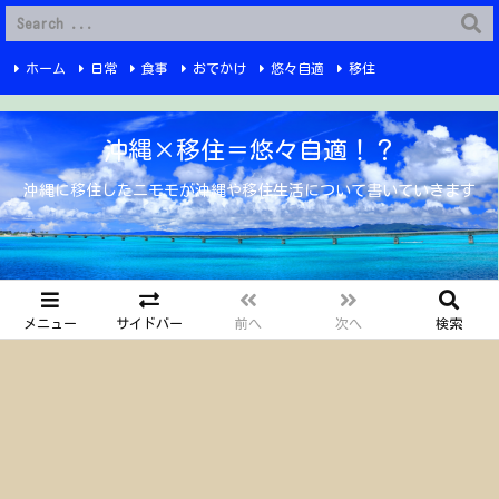
G-6Q4XPRWKWX
ホーム
日常
食事
おでかけ
悠々自適
移住
Instagram
YouTube
プライバシーポリシー
お問い合わせ
沖縄×移住＝悠々自適！？
沖縄に移住したニモモが沖縄や移住生活について書いていきます
メニュー
サイドバー
前へ
次へ
検索