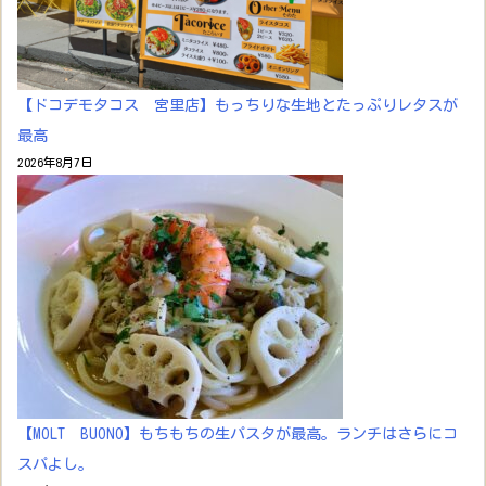
【ドコデモタコス 宮里店】もっちりな生地とたっぷりレタスが
最高
2026年8月7日
【MOLT BUONO】もちもちの生パスタが最高。ランチはさらにコ
スパよし。