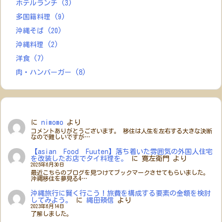
ホテルランチ
(3)
多国籍料理
(9)
沖縄そば
(20)
沖縄料理
(2)
洋食
(7)
肉・ハンバーガー
(8)
に
nimomo
より
コメントありがとうございます。 移住は人生を左右する大きな決断
なので難しいですが…
【asian Food Fuuten】落ち着いた雰囲気の外国人住宅
を改装したお店でタイ料理を。
に
寛左衛門
より
2025年6月30日
最近こちらのブログを見つけてブックマークさせてもらいました。
沖縄移住を夢見る4…
沖縄旅行に賢く行こう！旅費を構成する要素の金額を検討
してみよう。
に
縄田頼信
より
2023年6月14日
了解しました。