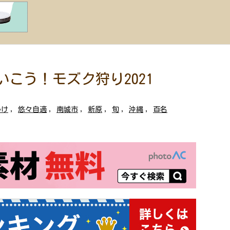
こう！モズク狩り2021
かけ
,
悠々自適
,
南城市
,
新原
,
旬
,
沖縄
,
百名