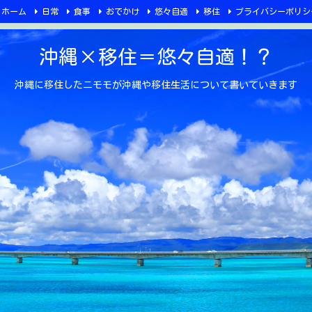
ホーム
日常
食事
おでかけ
悠々自適
移住
プライバシーポリシ
沖縄×移住＝悠々自適！？
沖縄に移住したニモモが沖縄や移住生活について書いていきます