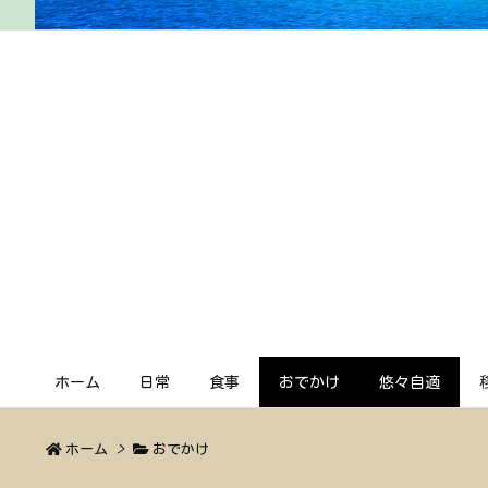
ホーム
日常
食事
おでかけ
悠々自適
ホーム
>
おでかけ