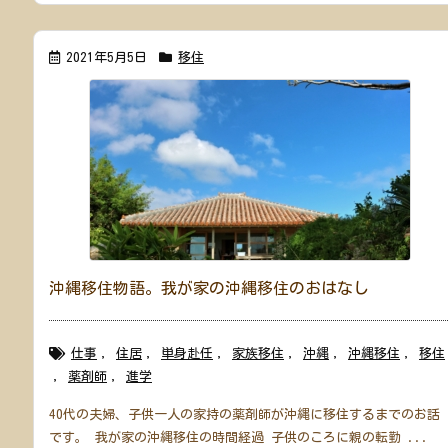
2021年5月5日
移住
沖縄移住物語。我が家の沖縄移住のおはなし
仕事
,
住居
,
単身赴任
,
家族移住
,
沖縄
,
沖縄移住
,
移住
,
薬剤師
,
進学
40代の夫婦、子供一人の家持の薬剤師が沖縄に移住するまでのお話
です。 我が家の沖縄移住の時間経過 子供のころに親の転勤 ...