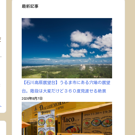
最新記事
だ
【石川高原展望台】うるま市にある穴場の展望
陸
台。階段は大変だけど３６０度見渡せる絶景
2026年8月7日
.