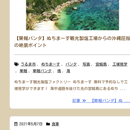
【果報バンタ】ぬちまーす観光製塩工場からの沖縄屈
の絶景ポイント
うるま市
,
ぬちまーす
,
バンタ
,
写真
,
宮城島
,
工場見学
,
果報
,
果報バンタ
,
橋
,
海
ぬちまーす観光製塩ファクトリー ぬちまーす 無料で予約なしで工
場見学ができます！ 海中道路を抜けた先の宮城島にあるぬち ...
記事
【果報バンタ】ぬ ..
2021年5月7日
食事