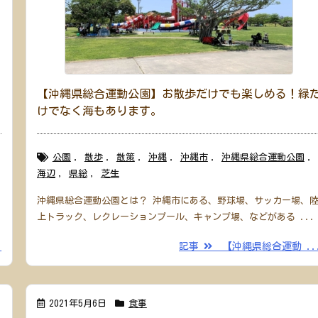
指
【沖縄県総合運動公園】お散歩だけでも楽しめる！緑
けでなく海もあります。
公園
,
散歩
,
散策
,
沖縄
,
沖縄市
,
沖縄県総合運動公園
,
海辺
,
県総
,
芝生
沖縄県総合運動公園とは？ 沖縄市にある、野球場、サッカー場、
上トラック、レクレーションプール、キャンプ場、などがある ...
.
記事
【沖縄県総合運動 ..
2021年5月6日
食事