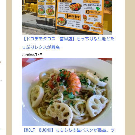
【ドコデモタコス 宮里店】もっちりな生地とた
っぷりレタスが最高
2026年8月7日
で
り
.
【MOLT BUONO】もちもちの生パスタが最高。ラ