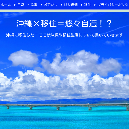
ホーム
日常
食事
おでかけ
悠々自適
移住
プライバシーポリシ
沖縄×移住＝悠々自適！？
沖縄に移住したニモモが沖縄や移住生活について書いていきます