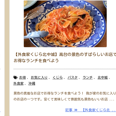
淡
【外食家くじら北中城】高台の景色のすばらしいお店
お得なランチを食べよう
お得
,
お気に入り
,
くじら
,
パスタ
,
ランチ
,
北中城
,
外食家
,
沖縄
景色の素敵なお店でお得なランチを食べよう！ 我が家のお気に入
のお店の一つです。安くて美味しくて雰囲気も景色もいいお店 ...
.
記事
【外食家くじら北 ..