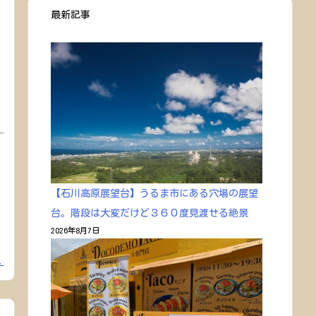
最新記事
【石川高原展望台】うるま市にある穴場の展望
台。階段は大変だけど３６０度見渡せる絶景
2026年8月7日
.
.