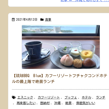
2021年4月12日
食事
【琉球BBQ Blue】カフーリゾートフチャクコンドホテ
ルの最上階で絶景ランチ
エスニック
,
カフーリゾート
,
ブッフェ
,
ホテル
,
ランチ
,
再来客したい
,
恩納村
,
沖縄
,
絶景
,
雰囲気がいい