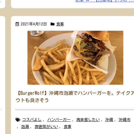
2021年4月12日
食事
【BurgerWolf】沖縄市泡瀬でハンバーガーを。テイク
ウトも良さそう
コスパよし
,
ハンバーガー
,
再来客したい
,
沖縄
,
沖縄市
,
泡瀬
,
雰囲気がいい
,
食事