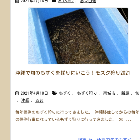
2021年4月18日
おでかけ
,
悠々自適
沖縄で旬のもずくを採りにいこう！モズク狩り2021
2021年4月18日
もずく
,
もずく狩り
,
南城市
,
新原
,
旬
,
沖縄
,
百名
毎年恒例のもずく狩りに行ってきました。 沖縄移住してからの毎年
の恒例行事になっているもずく狩りに行ってきました。 20 ...
記事
沖縄で旬のもずく ..