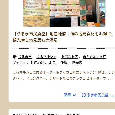
【うるま市民食堂】地産地消！旬の地元食材をお得に
観光客も地元民も大満足！
うるま市
,
うるマルシェ
,
お得なお店
,
また来たいお店
,
ブッフェ
,
地産地消
,
地魚
,
沖縄
,
観光客
うるマルシェにあるオーダー＆ブッフェ形式レストラン 軽食、サラ
ダバー、ドリンクバー、デザートなどのブッフェとオーダーで ...
記事
【うるま市民食堂 ..