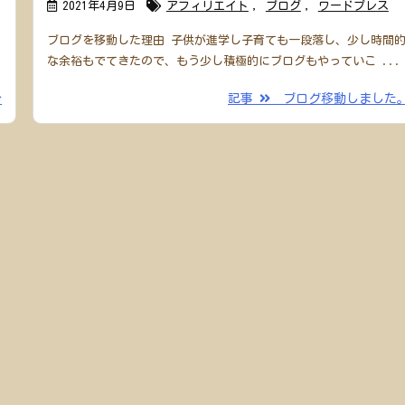
2021年4月9日
アフィリエイト
,
ブログ
,
ワードプレス
ブログを移動した理由 子供が進学し子育ても一段落し、少し時間
な余裕もでてきたので、もう少し積極的にブログもやっていこ ...
介
記事
ブログ移動しました