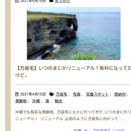
2021年4月15日
おでかけ
【万座毛】いつのまにかリニューアル！有料になって
けど。
2021年4月15日
万座毛
,
写真
,
定番スポット
,
恩納村
,
景勝地
,
沖縄
,
海
,
観光
沖縄でも有名な景勝地、万座毛に久々に行ってきた いつのまにか
ニューアル！ リニューアル 以前のように万座毛に向かって ...
.
記事
【万座毛】いつの ..