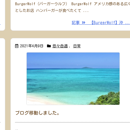
BurgerWolf（バーガーウルフ） BurgerWolf アメリカ感のある広
としたお店 ハンバーガーが食べたくて ...
.
記事
【BurgerWolf】沖 ..
2021年4月9日
悠々自適
,
日常
ブログ移動しました。