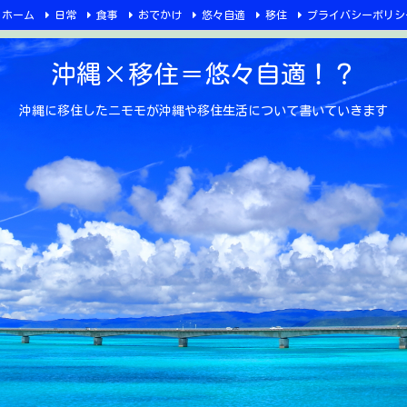
ホーム
日常
食事
おでかけ
悠々自適
移住
プライバシーポリシ
沖縄×移住＝悠々自適！？
沖縄に移住したニモモが沖縄や移住生活について書いていきます