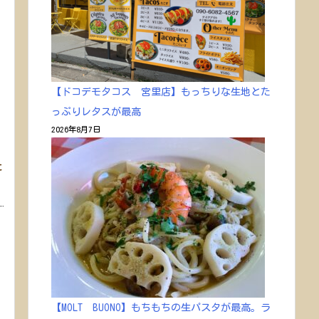
【ドコデモタコス 宮里店】もっちりな生地とた
っぷりレタスが最高
2026年8月7日
た
リ
【MOLT BUONO】もちもちの生パスタが最高。ラ
.